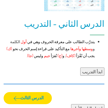
الدرس الثاني - التدريب
يتدرَّب الطالب على معرفة الحروف وهي في
أول
الكلمة
و
وسطها وآخرها
مع التأكيد على قراءة إسم الحرف نحو
(ك)
ي
جب أن تُقْرَأ
(كاف)
, و
(ج)
تُقرَأ
جيم
وليس
(جا)
.
ابدأ التدريب
الدرس الثالث